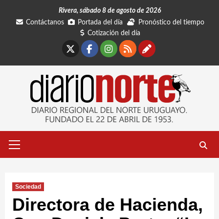
Saltar
Rivera, sábado 8 de agosto de 2026
al
Contáctanos
Portada del día
Pronóstico del tiempo
contenido
Cotización del día
X
Facebook
Instagram
RSS
Contáctano
Menú
primario
Sociedad
Directora de Hacienda,