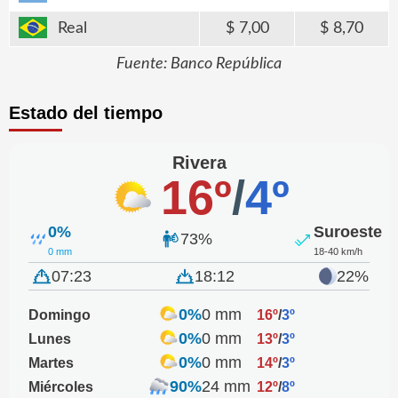
Real
7,00
8,70
Fuente: Banco República
Estado del tiempo
Rivera
16º
/
4º
0%
Suroeste
73%
0 mm
18-40 km/h
07:23
18:12
22%
0%
0 mm
Domingo
16º
/
3º
0%
0 mm
Lunes
13º
/
3º
0%
0 mm
Martes
14º
/
3º
90%
24 mm
Miércoles
12º
/
8º