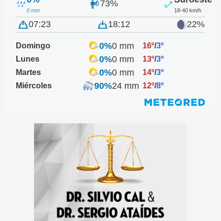
73%
0 mm
18-40 km/h
07:23
18:12
22%
0%
0 mm
Domingo
16º
/
3º
0%
0 mm
Lunes
13º
/
3º
0%
0 mm
Martes
14º
/
3º
90%
24 mm
Miércoles
12º
/
8º