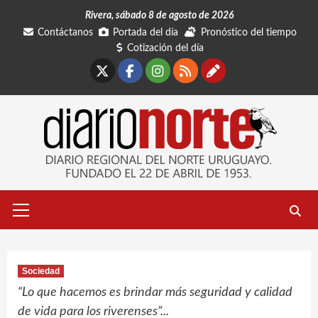
Saltar
Rivera, sábado 8 de agosto de 2026
al
Contáctanos
Portada del día
Pronóstico del tiempo
contenido
Cotización del día
X
Facebook
Instagram
RSS
Contáctano
Menú
primario
Sociedad
“Lo que hacemos es brindar más seguridad y calidad
de vida para los riverenses”...