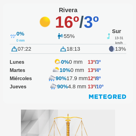
Rivera
16º
/
3º
Sur
0%
55%
13-31
0 mm
km/h
07:22
18:13
13%
0%
0 mm
Lunes
13º
/
3º
10%
0 mm
Martes
13º
/
4º
90%
17.9 mm
Miércoles
12º
/
8º
90%
4.8 mm
Jueves
13º
/
10º