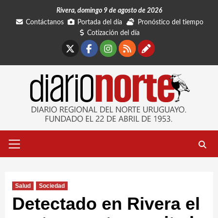
Saltar
Rivera, domingo 9 de agosto de 2026
al
Contáctanos
Portada del día
Pronóstico del tiempo
contenido
Cotización del día
X
Facebook
Instagram
RSS
Contáctano
Menú
primario
Salud
Sociedad
Detectado en Rivera el