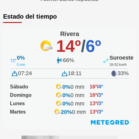
Estado del tiempo
Rivera
14º
/
6º
0%
Suroeste
66%
0 mm
26-52 km/h
07:24
18:11
33%
0%
0 mm
Sábado
16º
/
4º
0%
0 mm
Domingo
16º
/
3º
0%
0 mm
Lunes
13º
/
3º
20%
0 mm
Martes
13º
/
3º