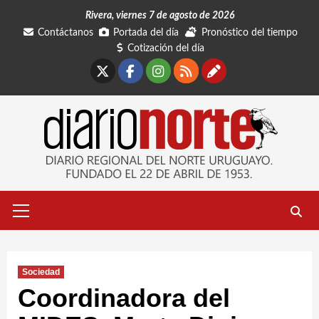
Saltar
Rivera, viernes 7 de agosto de 2026
al
Contáctanos
Portada del día
Pronóstico del tiempo
contenido
Cotización del día
X
Facebook
Instagram
RSS
Contáctano
Menú
primario
Sociedad
Coordinadora del