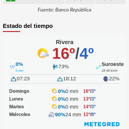
Fuente: Banco República
Estado del tiempo
Rivera
16º
/
4º
0%
Suroeste
73%
0 mm
18-40 km/h
07:23
18:12
22%
0%
0 mm
Domingo
16º
/
3º
0%
0 mm
Lunes
13º
/
3º
0%
0 mm
Martes
14º
/
3º
90%
24 mm
Miércoles
12º
/
8º