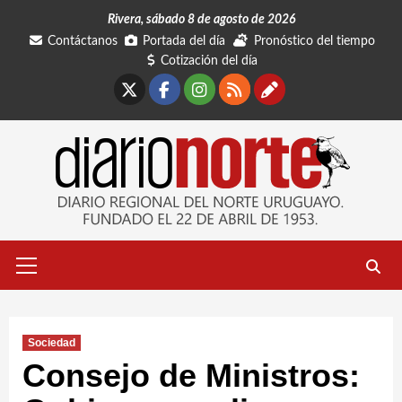
Saltar
Rivera, sábado 8 de agosto de 2026
al
Contáctanos
Portada del día
Pronóstico del tiempo
contenido
Cotización del día
X
Facebook
Instagram
RSS
Contáctano
Menú
primario
Sociedad
Consejo de Ministros: