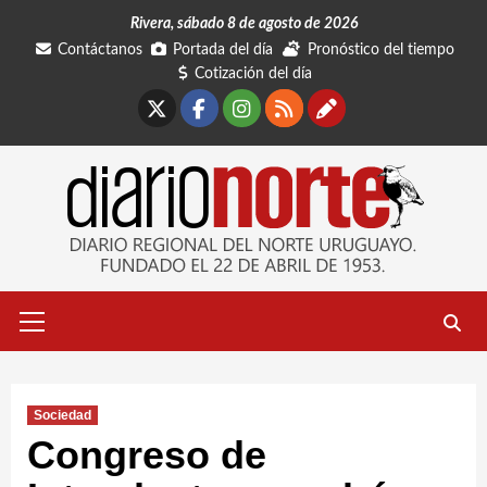
Saltar
Rivera, sábado 8 de agosto de 2026
al
Contáctanos
Portada del día
Pronóstico del tiempo
contenido
Cotización del día
X
Facebook
Instagram
RSS
Contáctano
Menú
primario
Sociedad
Congreso de