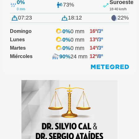
0%
Suroeste
73%
0 mm
18-40 km/h
07:23
18:12
22%
0%
0 mm
Domingo
16º
/
3º
0%
0 mm
Lunes
13º
/
3º
0%
0 mm
Martes
14º
/
3º
90%
24 mm
Miércoles
12º
/
8º