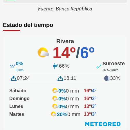
Fuente: Banco República
Estado del tiempo
Rivera
14º
/
6º
0%
Suroeste
66%
0 mm
26-52 km/h
07:24
18:11
33%
0%
0 mm
Sábado
16º
/
4º
0%
0 mm
Domingo
16º
/
3º
0%
0 mm
Lunes
13º
/
3º
20%
0 mm
Martes
13º
/
3º