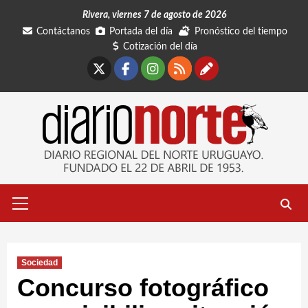
Saltar
Rivera, viernes 7 de agosto de 2026
al
Contáctanos
Portada del día
Pronóstico del tiempo
contenido
Cotización del día
X
Facebook
Instagram
RSS
Contáctano
Menú
primario
Sociedad
Concurso fotográfico