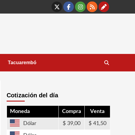
X
Facebook
Instagram
RSS
Contáct
Tacuarembó
Cotización del día
Moneda
Compra
Venta
Dólar
39,00
41,50