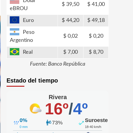
Dólar
39,50
41,00
eBROU
Euro
44,20
49,18
Peso
0,02
0,20
Argentino
Real
7,00
8,70
Fuente: Banco República
Estado del tiempo
Rivera
16º
/
4º
0%
Suroeste
73%
0 mm
18-40 km/h