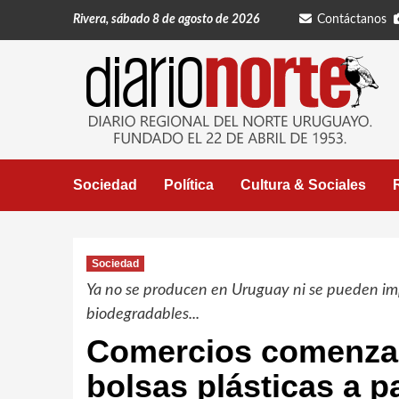
Saltar
Rivera, sábado 8 de agosto de 2026
Contáctanos
al
contenido
Sociedad
Política
Cultura & Sociales
Sociedad
Ya no se producen en Uruguay ni se pueden im
biodegradables...
Comercios comenzar
bolsas plásticas a pa