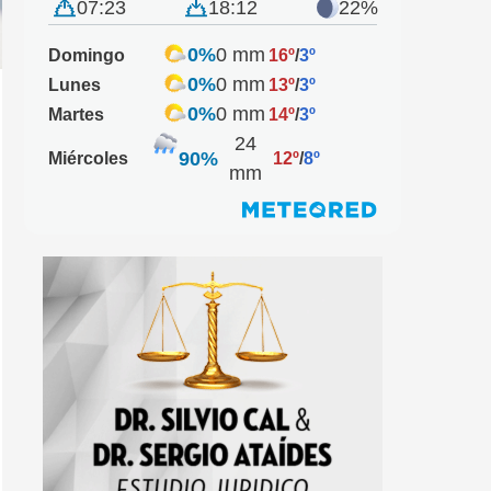
07:23
18:12
22%
0%
0 mm
Domingo
16º
/
3º
0%
0 mm
Lunes
13º
/
3º
0%
0 mm
Martes
14º
/
3º
24
90%
Miércoles
12º
/
8º
mm