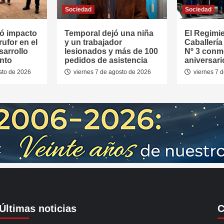
Sociedad
Sociedad
ó impacto
Temporal dejó una niña
El Regimi
rufor en el
y un trabajador
Caballerí
sarrollo
lesionados y más de 100
Nº 3 conm
nto
pedidos de asistencia
aniversari
sto de 2026
viernes 7 de agosto de 2026
viernes 7 
Últimas noticias
C