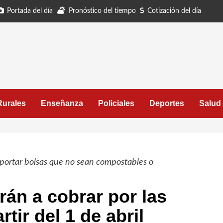
Portada del día
Pronóstico del tiempo
Cotización del día
Rurales
Enseñanza
Policiales
Deportes
Salud
portar bolsas que no sean compostables o
án a cobrar por las
rtir del 1 de abril