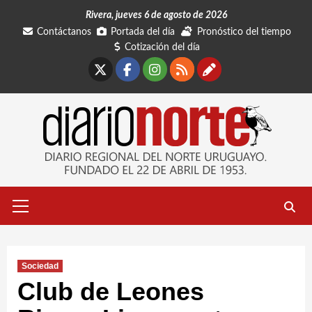
Saltar
Rivera, jueves 6 de agosto de 2026
al
Contáctanos
Portada del día
Pronóstico del tiempo
contenido
Cotización del día
X
Facebook
Instagram
RSS
Contáctano
Menú
primario
Sociedad
Club de Leones