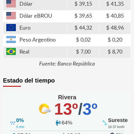
Dólar
39,15
41,35
Dólar eBROU
39,65
40,85
Euro
44,32
48,96
Peso Argentino
0,02
0,20
Real
7,00
8,70
Fuente: Banco República
Estado del tiempo
Rivera
13º
/
3º
0%
Sureste
64%
0 mm
16-37 km/h