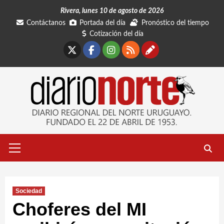
Saltar
Rivera, lunes 10 de agosto de 2026
al
Contáctanos
Portada del día
Pronóstico del tiempo
contenido
Cotización del día
X
Facebook
Instagram
RSS
Contáctano
Menú
primario
Sociedad
Choferes del MI