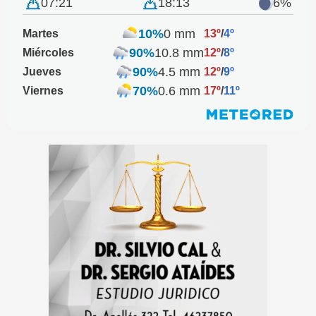
07:21
18:13
6%
10%
0 mm
Martes
13º
/
4º
90%
10.8 mm
Miércoles
12º
/
8º
90%
4.5 mm
Jueves
12º
/
9º
70%
0.6 mm
Viernes
17º
/
11º