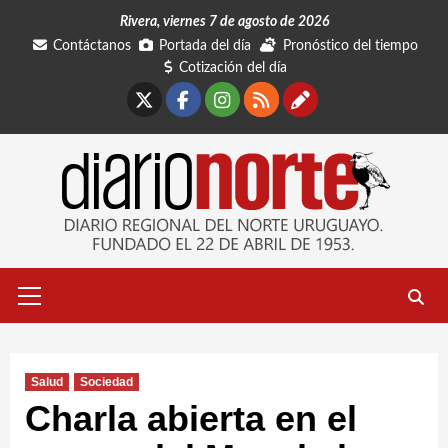
Saltar
Rivera, viernes 7 de agosto de 2026
al
Contáctanos
Portada del día
Pronóstico del tiempo
contenido
Cotización del día
X
Facebook
Instagram
RSS
Contáctano
Menú
primario
Salud
Sociedad
Charla abierta en el