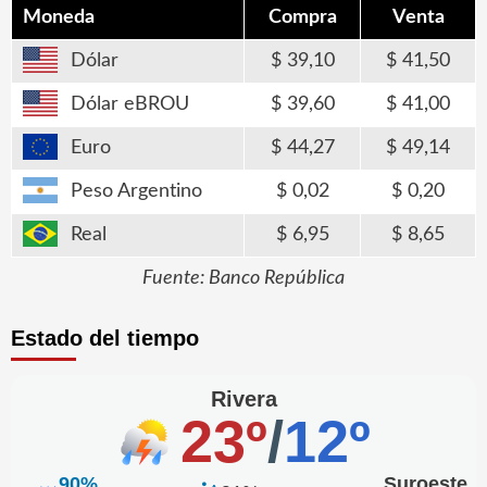
Moneda
Compra
Venta
Dólar
39,10
41,50
Dólar eBROU
39,60
41,00
Euro
44,27
49,14
Peso Argentino
0,02
0,20
Real
6,95
8,65
Fuente: Banco República
Estado del tiempo
Rivera
23º
/
12º
90%
Suroeste