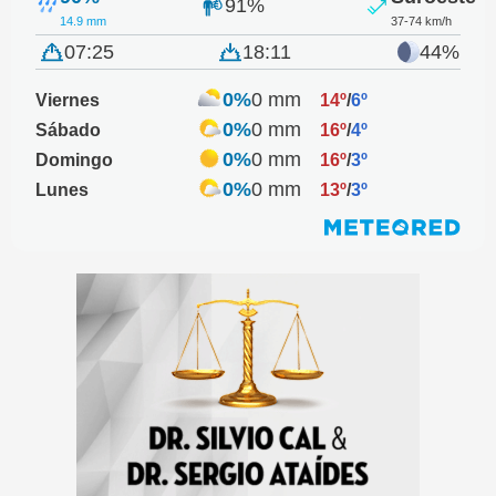
91%
14.9 mm
37-74 km/h
07:25
18:11
44%
0%
0 mm
Viernes
14º
/
6º
0%
0 mm
Sábado
16º
/
4º
0%
0 mm
Domingo
16º
/
3º
0%
0 mm
Lunes
13º
/
3º