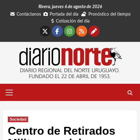
Saltar
Rivera, jueves 6 de agosto de 2026
al
Contáctanos
Portada del día
Pronóstico del tiempo
contenido
Cotización del día
X
Facebook
Instagram
RSS
Contáctano
Menú
primario
Sociedad
Centro de Retirados