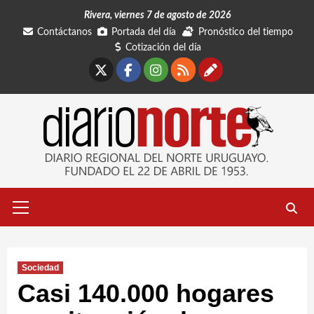
Saltar
Rivera, viernes 7 de agosto de 2026
al
Contáctanos
Portada del día
Pronóstico del tiempo
contenido
Cotización del día
X
Facebook
Instagram
RSS
Contáctano
Menú
primario
Sociedad
Casi 140.000 hogares