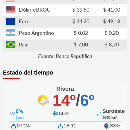
Dólar eBROU
39,50
41,00
Euro
44,20
49,18
Peso Argentino
0,02
0,20
Real
7,00
8,70
Fuente: Banco República
Estado del tiempo
Rivera
14º
/
6º
0%
Suroeste
66%
0 mm
26-52 km/h
07:24
18:11
33%