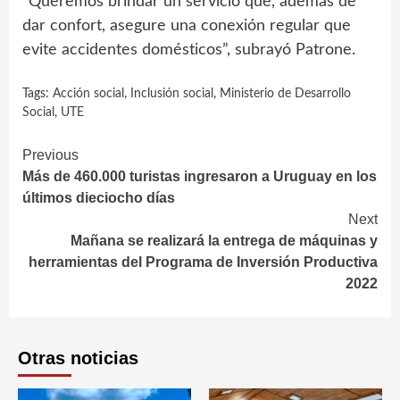
“Queremos brindar un servicio que, además de
dar confort, asegure una conexión regular que
evite accidentes domésticos”, subrayó Patrone.
Tags:
Acción social
,
Inclusión social
,
Ministerio de Desarrollo
Social
,
UTE
Continue
Previous
Más de 460.000 turistas ingresaron a Uruguay en los
Reading
últimos dieciocho días
Next
Mañana se realizará la entrega de máquinas y
herramientas del Programa de Inversión Productiva
2022
Otras noticias