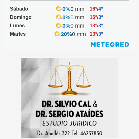
0%
0 mm
Sábado
16º
/
4º
0%
0 mm
Domingo
16º
/
3º
0%
0 mm
Lunes
13º
/
3º
20%
0 mm
Martes
13º
/
3º