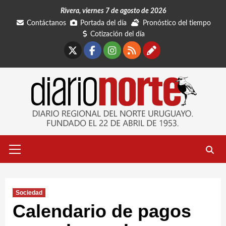
Saltar
Rivera, viernes 7 de agosto de 2026
al
Contáctanos
Portada del día
Pronóstico del tiempo
contenido
Cotización del día
X
Facebook
Instagram
RSS
Contáctano
Menú
primario
Sociedad
Calendario de pagos