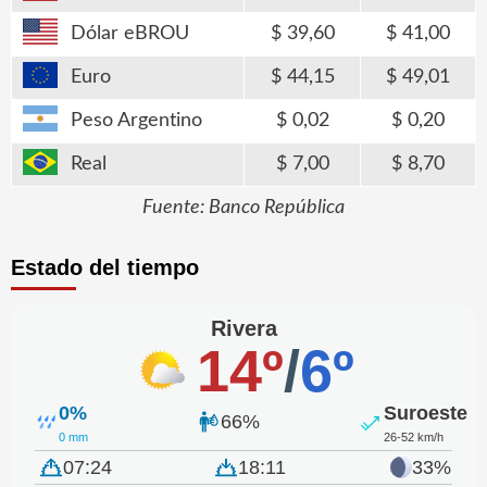
Dólar eBROU
39,60
41,00
Euro
44,15
49,01
Peso Argentino
0,02
0,20
Real
7,00
8,70
Fuente: Banco República
Estado del tiempo
Rivera
14º
/
6º
0%
Suroeste
66%
0 mm
26-52 km/h
07:24
18:11
33%