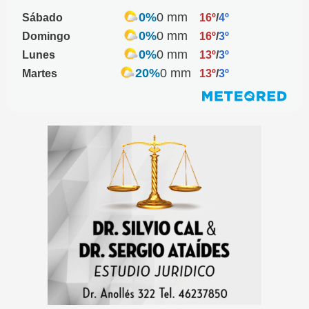
0%
0 mm
Sábado
16º
/
4º
0%
0 mm
Domingo
16º
/
3º
0%
0 mm
Lunes
13º
/
3º
20%
0 mm
Martes
13º
/
3º