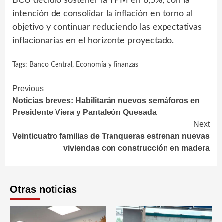
BCU decidió sostener la TPM en 8,5%, con la
intención de consolidar la inflación en torno al
objetivo y continuar reduciendo las expectativas
inflacionarias en el horizonte proyectado.
Tags:
Banco Central
,
Economía y finanzas
Continue
Previous
Noticias breves: Habilitarán nuevos semáforos en
Reading
Presidente Viera y Pantaleón Quesada
Next
Veinticuatro familias de Tranqueras estrenan nuevas
viviendas con construcción en madera
Otras noticias