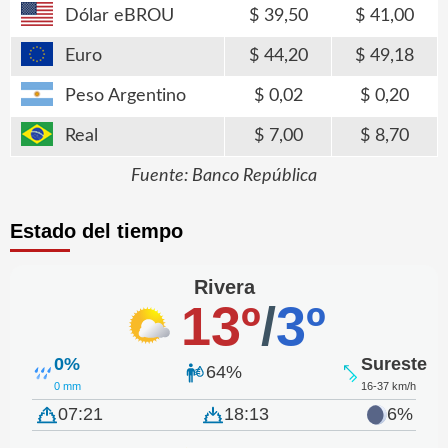
Dólar eBROU
39,50
41,00
Euro
44,20
49,18
Peso Argentino
0,02
0,20
Real
7,00
8,70
Fuente: Banco República
Estado del tiempo
Rivera
13º
/
3º
0%
Sureste
64%
0 mm
16-37 km/h
07:21
18:13
6%