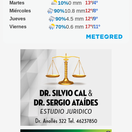
10%
0 mm
Martes
13º
/
4º
90%
10.8 mm
Miércoles
12º
/
8º
90%
4.5 mm
Jueves
12º
/
9º
70%
0.6 mm
Viernes
17º
/
11º