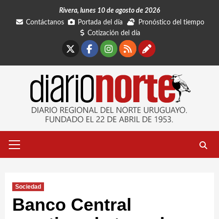
Saltar
Rivera, lunes 10 de agosto de 2026
al
Contáctanos
Portada del día
Pronóstico del tiempo
contenido
Cotización del día
X
Facebook
Instagram
RSS
Contáctano
Menú
primario
Sociedad
Banco Central