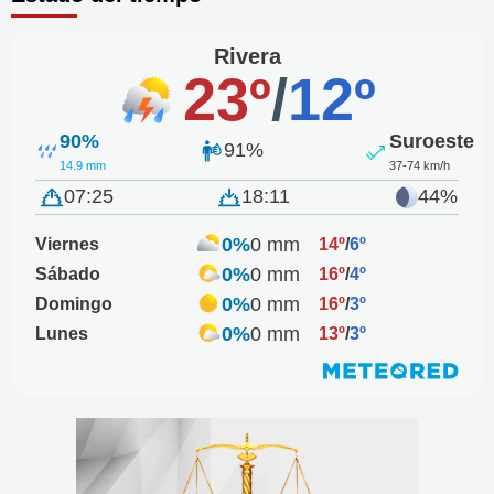
Rivera
23º
/
12º
90%
Suroeste
91%
14.9 mm
37-74 km/h
07:25
18:11
44%
0%
0 mm
Viernes
14º
/
6º
0%
0 mm
Sábado
16º
/
4º
0%
0 mm
Domingo
16º
/
3º
0%
0 mm
Lunes
13º
/
3º