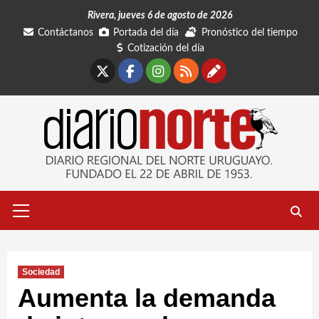
Saltar
Rivera, jueves 6 de agosto de 2026
al
Contáctanos
Portada del día
Pronóstico del tiempo
contenido
Cotización del día
X
Facebook
Instagram
RSS
Contáctano
Menú
primario
Sociedad
Aumenta la demanda