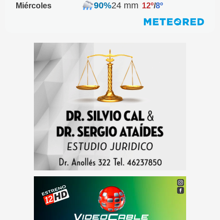
90%
24 mm
Miércoles
12º
/
8º