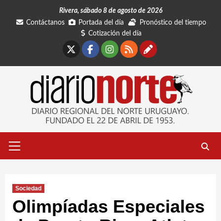
Saltar
Rivera, sábado 8 de agosto de 2026
al
Contáctanos
Portada del día
Pronóstico del tiempo
contenido
Cotización del día
X
Facebook
Instagram
RSS
Contáctano
Menú
primario
Sociedad
Olimpíadas Especiales