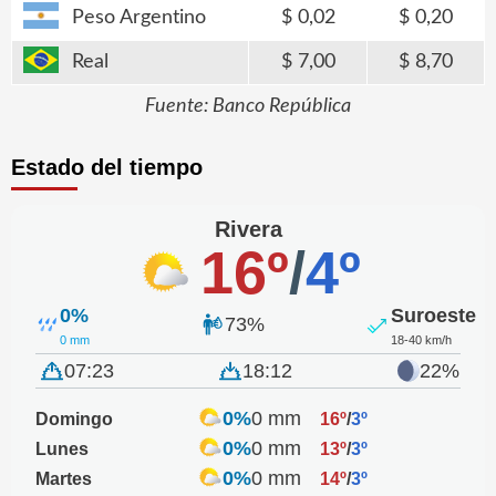
Peso Argentino
0,02
0,20
Real
7,00
8,70
Fuente: Banco República
Estado del tiempo
Rivera
16º
/
4º
0%
Suroeste
73%
0 mm
18-40 km/h
07:23
18:12
22%
0%
0 mm
Domingo
16º
/
3º
0%
0 mm
Lunes
13º
/
3º
0%
0 mm
Martes
14º
/
3º