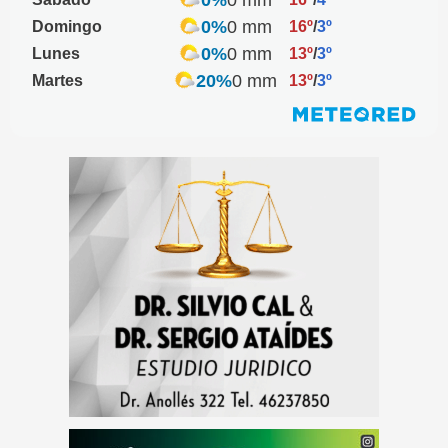
0%
0 mm
Domingo
16º
/
3º
0%
0 mm
Lunes
13º
/
3º
20%
0 mm
Martes
13º
/
3º