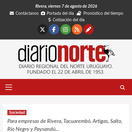
Saltar
Rivera, viernes 7 de agosto de 2026
al
Contáctanos
Portada del día
Pronóstico del tiempo
contenido
Cotización del día
X
Facebook
Instagram
RSS
Contáctano
Menú
primario
Sociedad
Para empresas de Rivera, Tacuarembó, Artigas, Salto,
Río Negro y Paysandú...