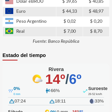
Dólar eBROU
39,65
40,85
Euro
44,33
48,97
Peso Argentino
0,02
0,20
Real
7,00
8,70
Fuente: Banco República
Estado del tiempo
Rivera
14º
/
6º
0%
Suroeste
66%
0 mm
26-52 km/h
07:24
18:11
33%
0%
0 mm
Sábado
16º
/
4º