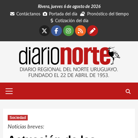
Saltar
Rivera, jueves 6 de agosto de 2026
al
Contáctanos
Portada del día
Pronóstico del tiempo
contenido
Cotización del día
X
Facebook
Instagram
RSS
Contáctano
Menú
primario
Sociedad
Noticias breves: