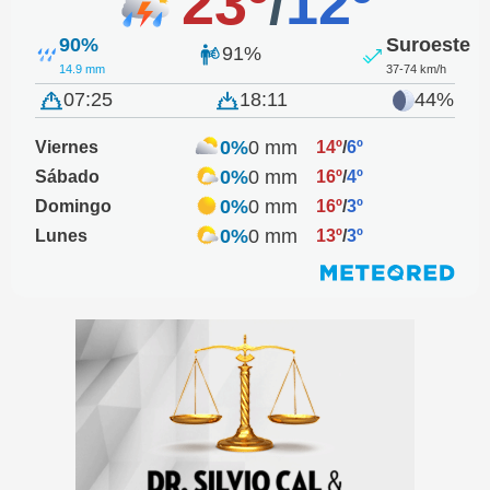
23º
/
12º
90%
Suroeste
91%
14.9 mm
37-74 km/h
07:25
18:11
44%
0%
0 mm
Viernes
14º
/
6º
0%
0 mm
Sábado
16º
/
4º
0%
0 mm
Domingo
16º
/
3º
0%
0 mm
Lunes
13º
/
3º