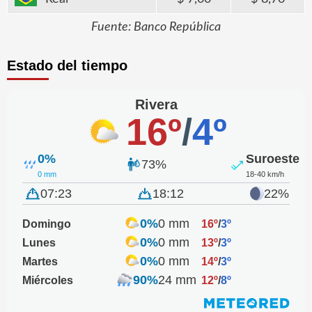
Fuente: Banco República
Estado del tiempo
Rivera
16º
/
4º
0%
Suroeste
73%
0 mm
18-40 km/h
07:23
18:12
22%
0%
0 mm
Domingo
16º
/
3º
0%
0 mm
Lunes
13º
/
3º
0%
0 mm
Martes
14º
/
3º
90%
24 mm
Miércoles
12º
/
8º