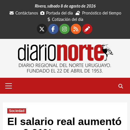
Saltar
Rivera, sábado 8 de agosto de 2026
al
Contáctanos
Portada del día
Pronóstico del tiempo
contenido
Cotización del día
X
Facebook
Instagram
RSS
Contáctano
Menú
primario
Sociedad
El salario real aumentó