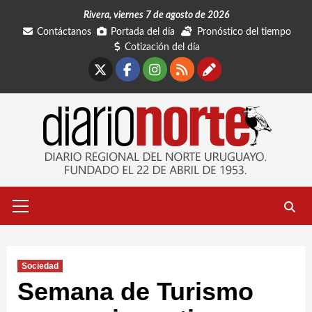
Saltar
Rivera, viernes 7 de agosto de 2026
al
Contáctanos
Portada del día
Pronóstico del tiempo
contenido
Cotización del día
X
Facebook
Instagram
RSS
Contáctano
Menú
primario
Sociedad
Semana de Turismo