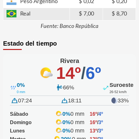
Peso Argentino
0,02
0,20
Real
7,00
8,70
Fuente: Banco República
Estado del tiempo
Rivera
14º
/
6º
0%
Suroeste
66%
0 mm
26-52 km/h
07:24
18:11
33%
0%
0 mm
Sábado
16º
/
4º
0%
0 mm
Domingo
16º
/
3º
0%
0 mm
Lunes
13º
/
3º