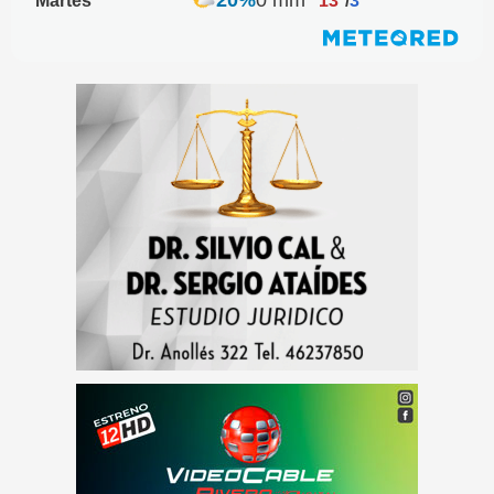
20%
0 mm
Martes
13º
/
3º