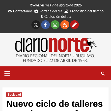
Saltar
Rivera, viernes 7 de agosto de 2026
al
Contáctanos
Portada del día
Pronóstico del tiempo
contenido
Cotización del día
X
Facebook
Instagram
RSS
Contáctano
Menú
primario
Sociedad
Nuevo ciclo de talleres