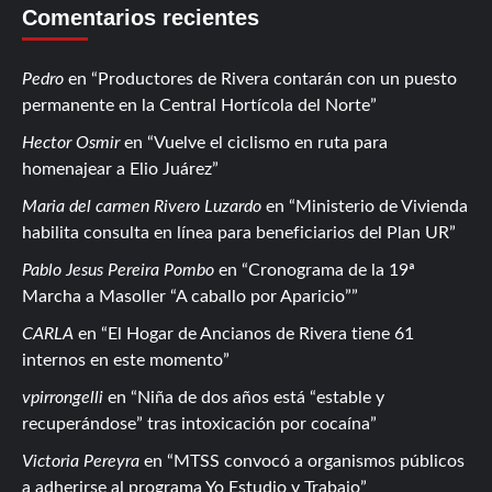
Comentarios recientes
Pedro
en
Productores de Rivera contarán con un puesto
permanente en la Central Hortícola del Norte
Hector Osmir
en
Vuelve el ciclismo en ruta para
homenajear a Elio Juárez
Maria del carmen Rivero Luzardo
en
Ministerio de Vivienda
habilita consulta en línea para beneficiarios del Plan UR
Pablo Jesus Pereira Pombo
en
Cronograma de la 19ª
Marcha a Masoller “A caballo por Aparicio”
CARLA
en
El Hogar de Ancianos de Rivera tiene 61
internos en este momento
vpirrongelli
en
Niña de dos años está “estable y
recuperándose” tras intoxicación por cocaína
Victoria Pereyra
en
MTSS convocó a organismos públicos
a adherirse al programa Yo Estudio y Trabajo