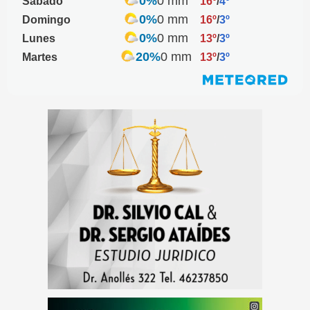
0%
0 mm
Sábado
16º
/
4º
0%
0 mm
Domingo
16º
/
3º
0%
0 mm
Lunes
13º
/
3º
20%
0 mm
Martes
13º
/
3º