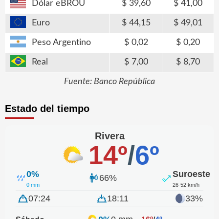
Dólar eBROU
39,60
41,00
Euro
44,15
49,01
Peso Argentino
0,02
0,20
Real
7,00
8,70
Fuente: Banco República
Estado del tiempo
Rivera
14º
/
6º
0%
Suroeste
66%
0 mm
26-52 km/h
07:24
18:11
33%