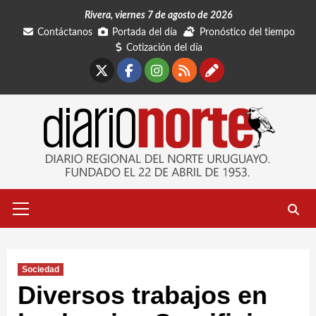
Saltar
Rivera, viernes 7 de agosto de 2026
al
Contáctanos
Portada del día
Pronóstico del tiempo
contenido
Cotización del día
X
Facebook
Instagram
RSS
Contáctano
Menú
primario
Sociedad
Diversos trabajos en