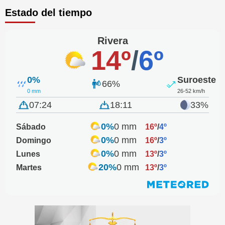
Estado del tiempo
Rivera
14º
/
6º
0%
Suroeste
66%
0 mm
26-52 km/h
07:24
18:11
33%
0%
0 mm
Sábado
16º
/
4º
0%
0 mm
Domingo
16º
/
3º
0%
0 mm
Lunes
13º
/
3º
20%
0 mm
Martes
13º
/
3º