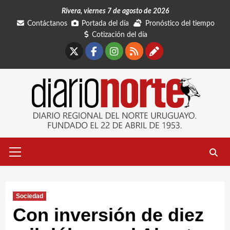
Saltar
Rivera, viernes 7 de agosto de 2026
al
Contáctanos
Portada del día
Pronóstico del tiempo
contenido
Cotización del día
X
Facebook
Instagram
RSS
Contáctano
Menú
primario
Sociedad
Con inversión de diez