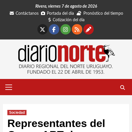
Saltar
Rivera, viernes 7 de agosto de 2026
al
Contáctanos
Portada del día
Pronóstico del tiempo
contenido
Cotización del día
X
Facebook
Instagram
RSS
Contáctano
Menú
primario
Sociedad
Representantes del