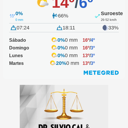
14º
/
6º
0%
Suroeste
66%
0 mm
26-52 km/h
07:24
18:11
33%
0%
0 mm
Sábado
16º
/
4º
0%
0 mm
Domingo
16º
/
3º
0%
0 mm
Lunes
13º
/
3º
20%
0 mm
Martes
13º
/
3º