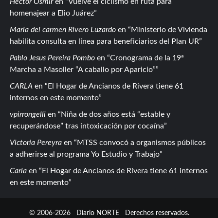
Hector Osmir
en
Vuelve el ciclismo en ruta para
homenajear a Elio Juárez
Maria del carmen Rivero Luzardo
en
Ministerio de Vivienda
habilita consulta en línea para beneficiarios del Plan UR
Pablo Jesus Pereira Pombo
en
Cronograma de la 19ª
Marcha a Masoller “A caballo por Aparicio”
CARLA
en
El Hogar de Ancianos de Rivera tiene 61
internos en este momento
vpirrongelli
en
Niña de dos años está “estable y
recuperándose” tras intoxicación por cocaína
Victoria Pereyra
en
MTSS convocó a organismos públicos
a adherirse al programa Yo Estudio y Trabajo
Carla
en
El Hogar de Ancianos de Rivera tiene 61 internos
en este momento
© 2006-2026
Diario NORTE
Derechos reservados.