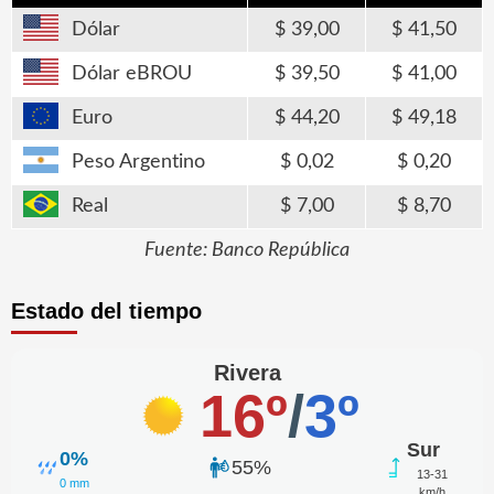
Dólar
39,00
41,50
Dólar eBROU
39,50
41,00
Euro
44,20
49,18
Peso Argentino
0,02
0,20
Real
7,00
8,70
Fuente: Banco República
Estado del tiempo
Rivera
16º
/
3º
Sur
0%
55%
13-31
0 mm
km/h