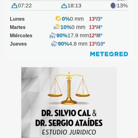
07:22
18:13
13%
0%
0 mm
Lunes
13º
/
3º
10%
0 mm
Martes
13º
/
4º
90%
17.9 mm
Miércoles
12º
/
8º
90%
4.8 mm
Jueves
13º
/
10º