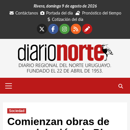
Saltar
Rivera, domingo 9 de agosto de 2026
al
Contáctanos
Portada del día
Pronóstico del tiempo
contenido
Cotización del día
X
Facebook
Instagram
RSS
Contáctano
Menú
primario
Sociedad
Comienzan obras de