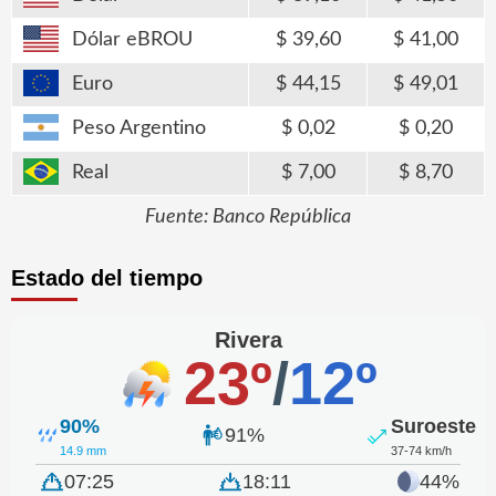
Dólar eBROU
39,60
41,00
Euro
44,15
49,01
Peso Argentino
0,02
0,20
Real
7,00
8,70
Fuente: Banco República
Estado del tiempo
Rivera
23º
/
12º
90%
Suroeste
91%
14.9 mm
37-74 km/h
07:25
18:11
44%