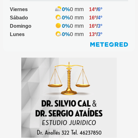
0%
0 mm
Viernes
14º
/
6º
0%
0 mm
Sábado
16º
/
4º
0%
0 mm
Domingo
16º
/
3º
0%
0 mm
Lunes
13º
/
3º