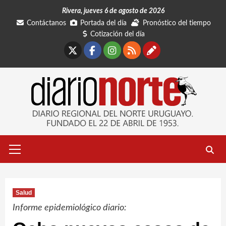
Saltar
Rivera, jueves 6 de agosto de 2026
al
Contáctanos
Portada del día
Pronóstico del tiempo
contenido
Cotización del día
X
Facebook
Instagram
RSS
Contáctano
Menú
primario
Salud
Informe epidemiológico diario: