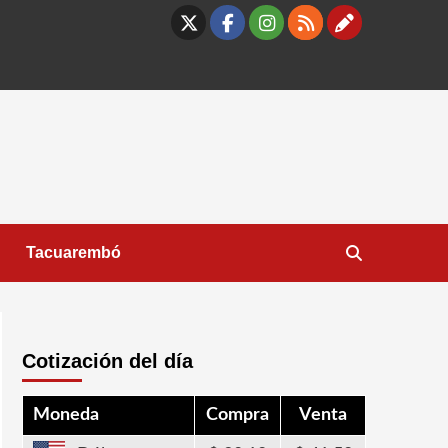
X
Facebook
Instagram
RSS
Contáct
Tacuarembó
Cotización del día
Moneda
Compra
Venta