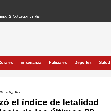
iempo
Cotización del día
Rurales
Enseñanza
Policiales
Deportes
Salud
en Uruguay...
 el índice de letalidad