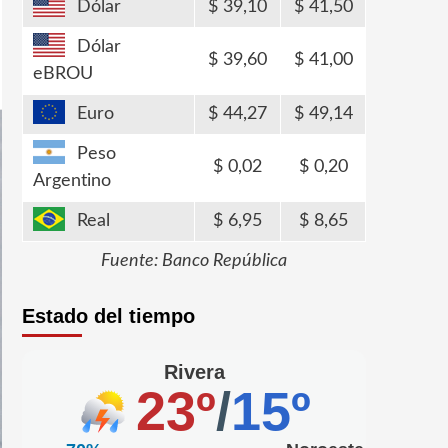
Dólar
39,10
41,50
Dólar
39,60
41,00
eBROU
Euro
44,27
49,14
Peso
0,02
0,20
Argentino
Real
6,95
8,65
Fuente: Banco República
Estado del tiempo
Rivera
23º
/
15º