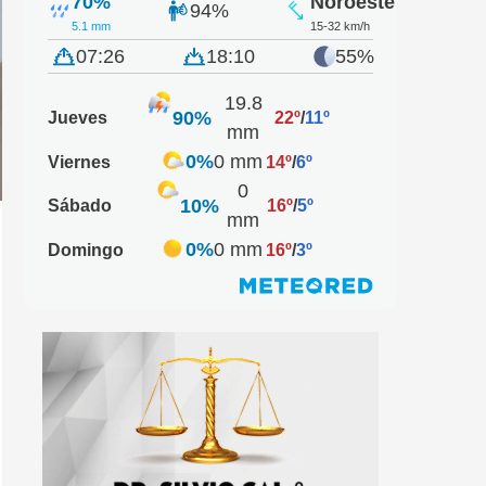
70%
Noroeste
94%
5.1 mm
15-32 km/h
07:26
18:10
55%
19.8
90%
Jueves
22º
/
11º
mm
0%
0 mm
Viernes
14º
/
6º
0
10%
Sábado
16º
/
5º
mm
0%
0 mm
Domingo
16º
/
3º