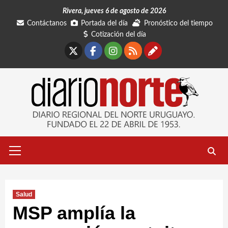
Saltar
Rivera, jueves 6 de agosto de 2026
al
Contáctanos
Portada del día
Pronóstico del tiempo
contenido
Cotización del día
X
Facebook
Instagram
RSS
Contáctano
Menú
primario
Salud
MSP amplía la