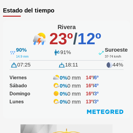
Estado del tiempo
Rivera
23º
/
12º
90%
Suroeste
91%
14.9 mm
37-74 km/h
07:25
18:11
44%
0%
0 mm
Viernes
14º
/
6º
0%
0 mm
Sábado
16º
/
4º
0%
0 mm
Domingo
16º
/
3º
0%
0 mm
Lunes
13º
/
3º