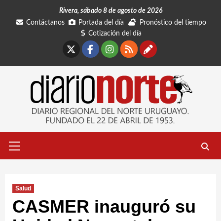
Saltar
Rivera, sábado 8 de agosto de 2026
al
Contáctanos
Portada del día
Pronóstico del tiempo
contenido
Cotización del día
X
Facebook
Instagram
RSS
Contáctano
Menú
primario
Salud
CASMER inauguró su