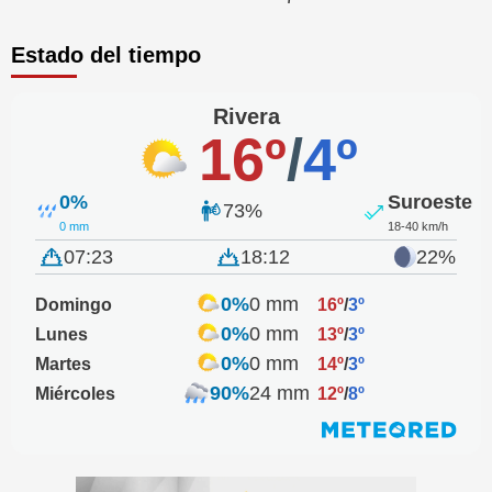
Estado del tiempo
Rivera
16º
/
4º
0%
Suroeste
73%
0 mm
18-40 km/h
07:23
18:12
22%
0%
0 mm
Domingo
16º
/
3º
0%
0 mm
Lunes
13º
/
3º
0%
0 mm
Martes
14º
/
3º
90%
24 mm
Miércoles
12º
/
8º