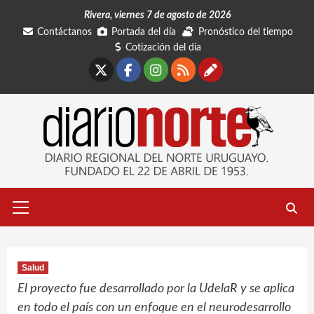
Saltar
Rivera, viernes 7 de agosto de 2026
al
Contáctanos
Portada del día
Pronóstico del tiempo
contenido
Cotización del día
X
Facebook
Instagram
RSS
Contáctano
Menú
primario
Salud
El proyecto fue desarrollado por la UdelaR y se aplica
en todo el país con un enfoque en el neurodesarrollo