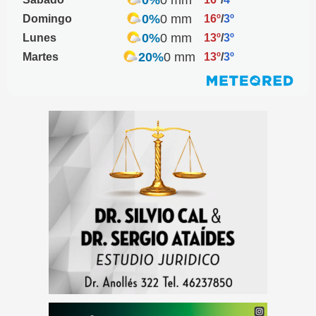
0%
0 mm
Domingo
16º
/
3º
0%
0 mm
Lunes
13º
/
3º
20%
0 mm
Martes
13º
/
3º