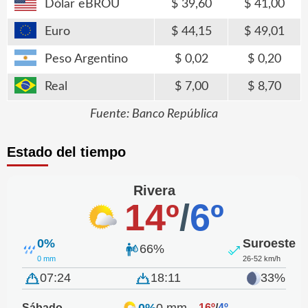
Dólar eBROU
39,60
41,00
Euro
44,15
49,01
Peso Argentino
0,02
0,20
Real
7,00
8,70
Fuente: Banco República
Estado del tiempo
Rivera
14º
/
6º
0%
Suroeste
66%
0 mm
26-52 km/h
07:24
18:11
33%
0%
0 mm
Sábado
16º
/
4º