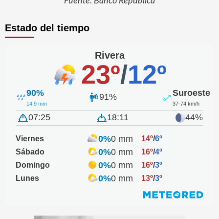
Fuente: Banco República
Estado del tiempo
Rivera
23º
/
12º
90%
Suroeste
91%
14.9 mm
37-74 km/h
07:25
18:11
44%
0%
0 mm
Viernes
14º
/
6º
0%
0 mm
Sábado
16º
/
4º
0%
0 mm
Domingo
16º
/
3º
0%
0 mm
Lunes
13º
/
3º