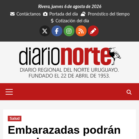
Saltar
Rivera, jueves 6 de agosto de 2026
al
Contáctanos
Portada del día
Pronóstico del tiempo
contenido
Cotización del día
X
Facebook
Instagram
RSS
Contáctano
Menú
primario
Salud
Embarazadas podrán