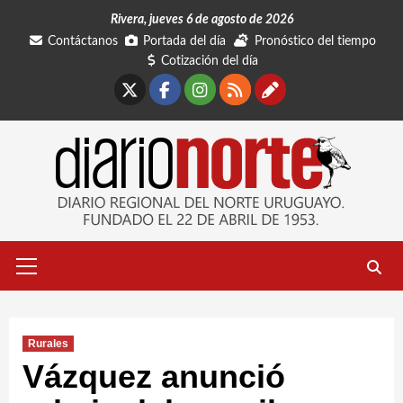
Saltar
Rivera, jueves 6 de agosto de 2026
al
Contáctanos
Portada del día
Pronóstico del tiempo
contenido
Cotización del día
X
Facebook
Instagram
RSS
Contáctano
Menú
primario
Rurales
Vázquez anunció