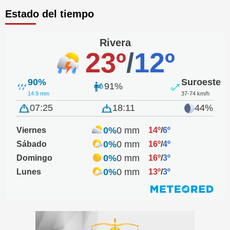
Estado del tiempo
Rivera
23º
/
12º
90%
Suroeste
91%
14.9 mm
37-74 km/h
07:25
18:11
44%
0%
0 mm
Viernes
14º
/
6º
0%
0 mm
Sábado
16º
/
4º
0%
0 mm
Domingo
16º
/
3º
0%
0 mm
Lunes
13º
/
3º