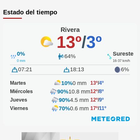
Estado del tiempo
Rivera
13º
/
3º
0%
Sureste
64%
0 mm
16-37 km/h
07:21
18:13
6%
10%
0 mm
Martes
13º
/
4º
90%
10.8 mm
Miércoles
12º
/
8º
90%
4.5 mm
Jueves
12º
/
9º
70%
0.6 mm
Viernes
17º
/
11º