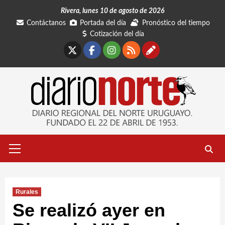
Saltar
Rivera, lunes 10 de agosto de 2026
al
Contáctanos
Portada del día
Pronóstico del tiempo
contenido
Cotización del día
X
Facebook
Instagram
RSS
Contáctano
Menú
primario
Rurales
Se realizó ayer en