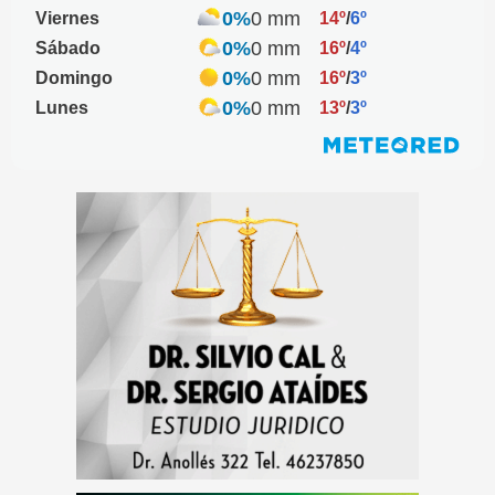
0%
0 mm
Viernes
14º
/
6º
0%
0 mm
Sábado
16º
/
4º
0%
0 mm
Domingo
16º
/
3º
0%
0 mm
Lunes
13º
/
3º