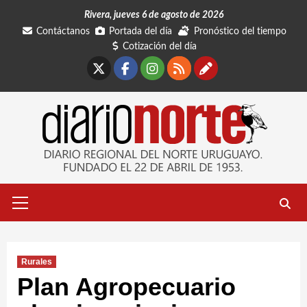
Saltar
Rivera, jueves 6 de agosto de 2026
al
Contáctanos
Portada del día
Pronóstico del tiempo
contenido
Cotización del día
X
Facebook
Instagram
RSS
Contáctano
Menú
primario
Rurales
Plan Agropecuario