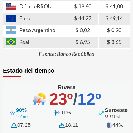
Dólar eBROU
39,60
41,00
Euro
44,27
49,14
Peso Argentino
0,02
0,20
Real
6,95
8,65
Fuente: Banco República
Estado del tiempo
Rivera
23º
/
12º
90%
Suroeste
91%
14.9 mm
37-74 km/h
07:25
18:11
44%