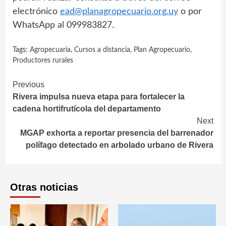
electrónico
ead@planagropecuario.org.uy
o por
WhatsApp al 099983827.
Tags:
Agropecuaria
,
Cursos a distancia
,
Plan Agropecuario
,
Productores rurales
Continue
Previous
Rivera impulsa nueva etapa para fortalecer la
Reading
cadena hortifrutícola del departamento
Next
MGAP exhorta a reportar presencia del barrenador
polífago detectado en arbolado urbano de Rivera
Otras noticias