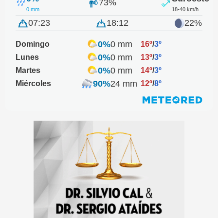
73%
0 mm
18-40 km/h
07:23
18:12
22%
0%
0 mm
Domingo
16º
/
3º
0%
0 mm
Lunes
13º
/
3º
0%
0 mm
Martes
14º
/
3º
90%
24 mm
Miércoles
12º
/
8º