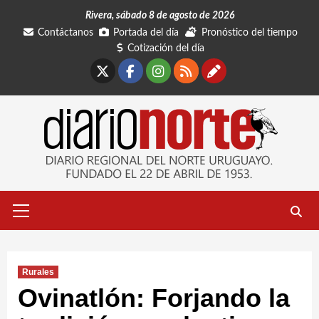
Saltar
Rivera, sábado 8 de agosto de 2026
al
Contáctanos
Portada del día
Pronóstico del tiempo
contenido
Cotización del día
X
Facebook
Instagram
RSS
Contáctano
Menú
primario
Rurales
Ovinatlón: Forjando la