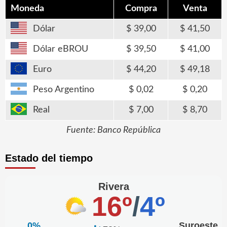
Moneda
Compra
Venta
Dólar
39,00
41,50
Dólar eBROU
39,50
41,00
Euro
44,20
49,18
Peso Argentino
0,02
0,20
Real
7,00
8,70
Fuente: Banco República
Estado del tiempo
Rivera
16º
/
4º
0%
Suroeste