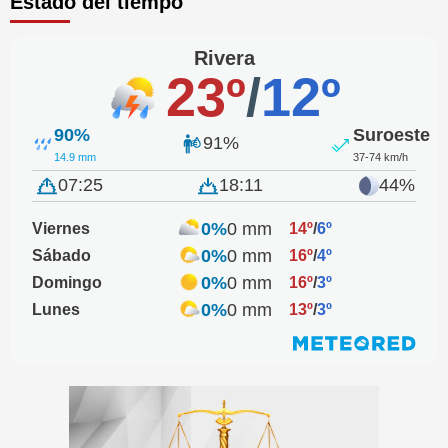
Estado del tiempo
Rivera
23º
/
12º
90%
Suroeste
91%
14.9 mm
37-74 km/h
07:25
18:11
44%
0%
0 mm
Viernes
14º
/
6º
0%
0 mm
Sábado
16º
/
4º
0%
0 mm
Domingo
16º
/
3º
0%
0 mm
Lunes
13º
/
3º