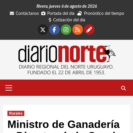
Saltar
Rivera, jueves 6 de agosto de 2026
al
Contáctanos
Portada del día
Pronóstico del tiempo
contenido
Cotización del día
X
Facebook
Instagram
RSS
Contáctano
Menú
primario
Rurales
Ministro de Ganadería