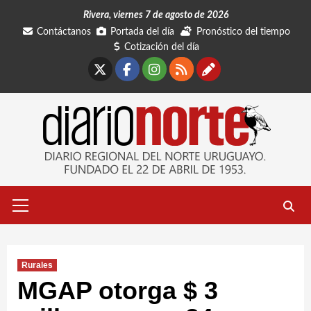
Saltar
Rivera, viernes 7 de agosto de 2026
al
Contáctanos
Portada del día
Pronóstico del tiempo
contenido
Cotización del día
X
Facebook
Instagram
RSS
Contáctano
Menú
primario
Rurales
MGAP otorga $ 3