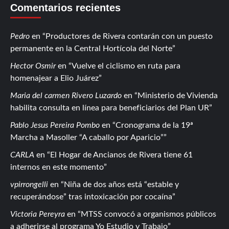
Comentarios recientes
Pedro
en
Productores de Rivera contarán con un puesto
permanente en la Central Hortícola del Norte
Hector Osmir
en
Vuelve el ciclismo en ruta para
homenajear a Elio Juárez
Maria del carmen Rivero Luzardo
en
Ministerio de Vivienda
habilita consulta en línea para beneficiarios del Plan UR
Pablo Jesus Pereira Pombo
en
Cronograma de la 19ª
Marcha a Masoller “A caballo por Aparicio”
CARLA
en
El Hogar de Ancianos de Rivera tiene 61
internos en este momento
vpirrongelli
en
Niña de dos años está “estable y
recuperándose” tras intoxicación por cocaína
Victoria Pereyra
en
MTSS convocó a organismos públicos
a adherirse al programa Yo Estudio y Trabajo