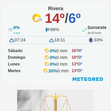
Rivera
14º
/
6º
0%
Suroeste
66%
0 mm
26-52 km/h
07:24
18:11
33%
0%
0 mm
Sábado
16º
/
4º
0%
0 mm
Domingo
16º
/
3º
0%
0 mm
Lunes
13º
/
3º
20%
0 mm
Martes
13º
/
3º