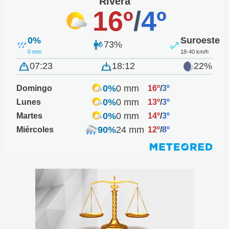
Rivera
16º
/
4º
0%
Suroeste
73%
0 mm
18-40 km/h
07:23
18:12
22%
0%
0 mm
Domingo
16º
/
3º
0%
0 mm
Lunes
13º
/
3º
0%
0 mm
Martes
14º
/
3º
90%
24 mm
Miércoles
12º
/
8º