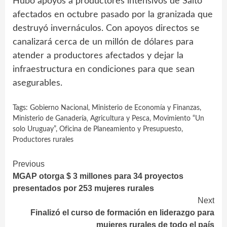
Hubo apoyos a productores intensivos de Salto
afectados en octubre pasado por la granizada que
destruyó invernáculos. Con apoyos directos se
canalizará cerca de un millón de dólares para
atender a productores afectados y dejar la
infraestructura en condiciones para que sean
asegurables.
Tags:
Gobierno Nacional
,
Ministerio de Economía y Finanzas
,
Ministerio de Ganadería‚ Agricultura y Pesca
,
Movimiento “Un
solo Uruguay”
,
Oficina de Planeamiento y Presupuesto
,
Productores rurales
Continue
Previous
MGAP otorga $ 3 millones para 34 proyectos
Reading
presentados por 253 mujeres rurales
Next
Finalizó el curso de formación en liderazgo para
mujeres rurales de todo el país