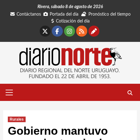
Saltar
Rivera, sábado 8 de agosto de 2026
al
Contáctanos
Portada del día
Pronóstico del tiempo
contenido
Cotización del día
X
Facebook
Instagram
RSS
Contáctano
Menú
primario
Rurales
Gobierno mantuvo