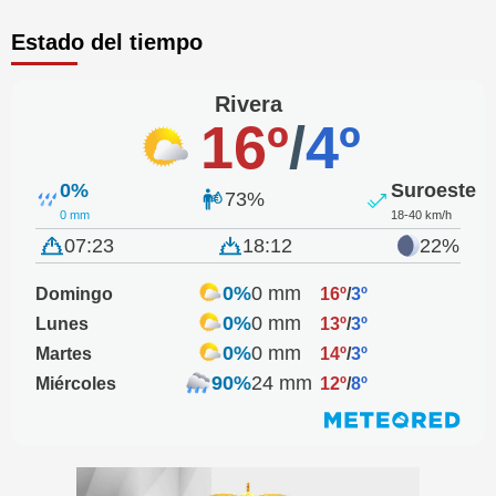
Estado del tiempo
Rivera
16º
/
4º
0%
Suroeste
73%
0 mm
18-40 km/h
07:23
18:12
22%
0%
0 mm
Domingo
16º
/
3º
0%
0 mm
Lunes
13º
/
3º
0%
0 mm
Martes
14º
/
3º
90%
24 mm
Miércoles
12º
/
8º