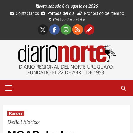
Saltar
Rivera, sábado 8 de agosto de 2026
al
Contáctanos
Portada del día
Pronóstico del tiempo
contenido
Cotización del día
X
Facebook
Instagram
RSS
Contáctano
Menú
primario
Rurales
Déficit hídrico: