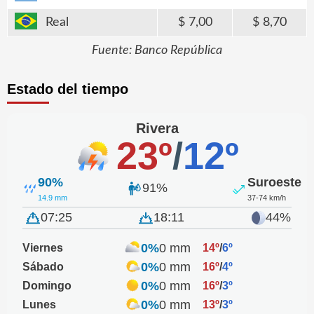
Real
7,00
8,70
Fuente: Banco República
Estado del tiempo
Rivera
23º
/
12º
90%
Suroeste
91%
14.9 mm
37-74 km/h
07:25
18:11
44%
0%
0 mm
Viernes
14º
/
6º
0%
0 mm
Sábado
16º
/
4º
0%
0 mm
Domingo
16º
/
3º
0%
0 mm
Lunes
13º
/
3º