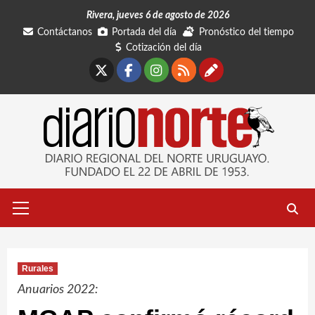
Saltar
Rivera, jueves 6 de agosto de 2026
al
Contáctanos
Portada del día
Pronóstico del tiempo
contenido
Cotización del día
X
Facebook
Instagram
RSS
Contáctano
Menú
primario
Rurales
Anuarios 2022: