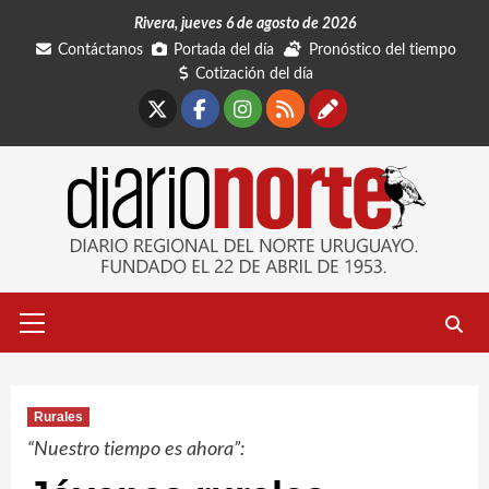
Saltar
Rivera, jueves 6 de agosto de 2026
al
Contáctanos
Portada del día
Pronóstico del tiempo
contenido
Cotización del día
X
Facebook
Instagram
RSS
Contáctano
Menú
primario
Rurales
“Nuestro tiempo es ahora”: