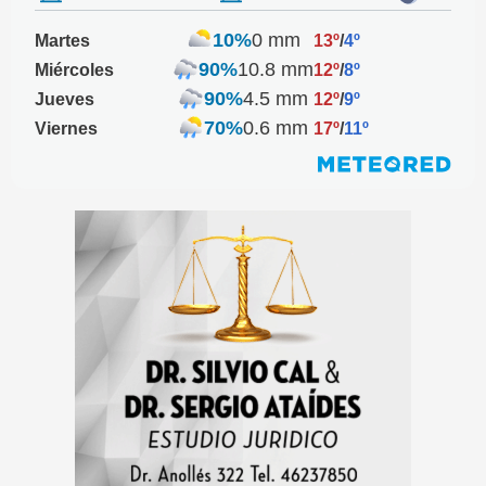
10%
0 mm
Martes
13º
/
4º
90%
10.8 mm
Miércoles
12º
/
8º
90%
4.5 mm
Jueves
12º
/
9º
70%
0.6 mm
Viernes
17º
/
11º