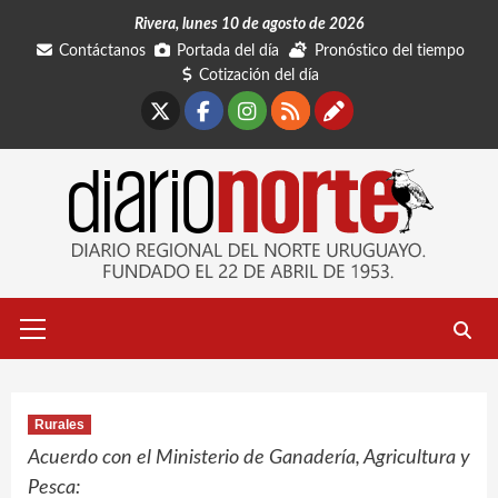
Saltar
Rivera, lunes 10 de agosto de 2026
al
Contáctanos
Portada del día
Pronóstico del tiempo
contenido
Cotización del día
X
Facebook
Instagram
RSS
Contáctano
Menú
primario
Rurales
Acuerdo con el Ministerio de Ganadería, Agricultura y
Pesca: