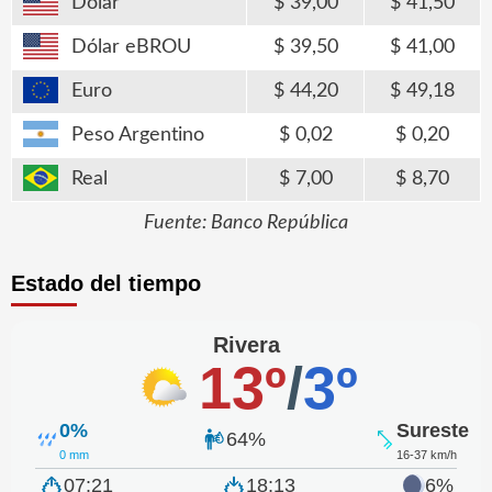
Dólar
39,00
41,50
Dólar eBROU
39,50
41,00
Euro
44,20
49,18
Peso Argentino
0,02
0,20
Real
7,00
8,70
Fuente: Banco República
Estado del tiempo
Rivera
13º
/
3º
0%
Sureste
64%
0 mm
16-37 km/h
07:21
18:13
6%