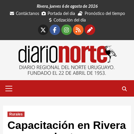
Saltar
Rivera, jueves 6 de agosto de 2026
al
Contáctanos
Portada del día
Pronóstico del tiempo
contenido
Cotización del día
X
Facebook
Instagram
RSS
Contáctano
Menú
primario
Rurales
Capacitación en Rivera