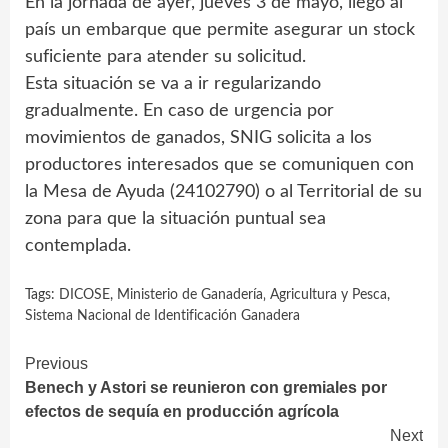
En la jornada de ayer, jueves 3 de mayo, llegó al
país un embarque que permite asegurar un stock
suficiente para atender su solicitud.
Esta situación se va a ir regularizando
gradualmente. En caso de urgencia por
movimientos de ganados, SNIG solicita a los
productores interesados que se comuniquen con
la Mesa de Ayuda (24102790) o al Territorial de su
zona para que la situación puntual sea
contemplada.
Tags:
DICOSE
,
Ministerio de Ganadería‚ Agricultura y Pesca
,
Sistema Nacional de Identificación Ganadera
Continue
Previous
Benech y Astori se reunieron con gremiales por
Reading
efectos de sequía en producción agrícola
Next