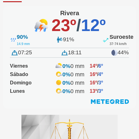
Rivera
23º
/
12º
90%
Suroeste
91%
14.9 mm
37-74 km/h
07:25
18:11
44%
0%
0 mm
Viernes
14º
/
6º
0%
0 mm
Sábado
16º
/
4º
0%
0 mm
Domingo
16º
/
3º
0%
0 mm
Lunes
13º
/
3º