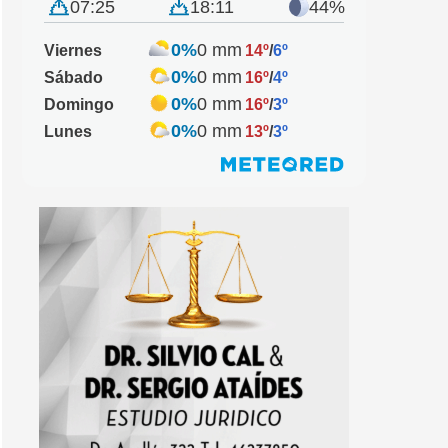
07:25
18:11
44%
0%
0 mm
Viernes
14º
/
6º
0%
0 mm
Sábado
16º
/
4º
0%
0 mm
Domingo
16º
/
3º
0%
0 mm
Lunes
13º
/
3º