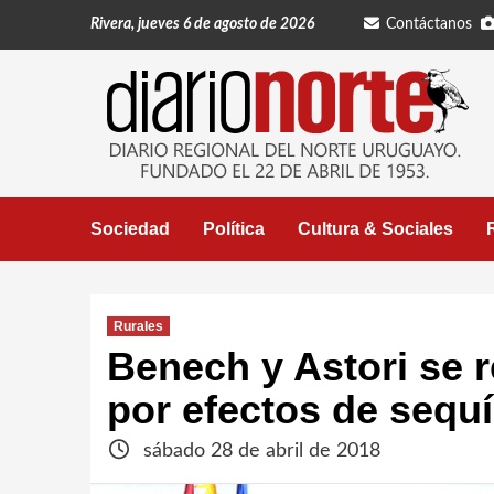
Saltar
Rivera, jueves 6 de agosto de 2026
Contáctanos
al
contenido
Sociedad
Política
Cultura & Sociales
Rurales
Benech y Astori se 
por efectos de sequ
sábado 28 de abril de 2018