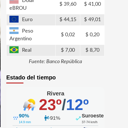
Dólar
39,60
41,00
eBROU
Euro
44,15
49,01
Peso
0,02
0,20
Argentino
Real
7,00
8,70
Fuente: Banco República
Estado del tiempo
Rivera
23º
/
12º
90%
Suroeste
91%
14.9 mm
37-74 km/h