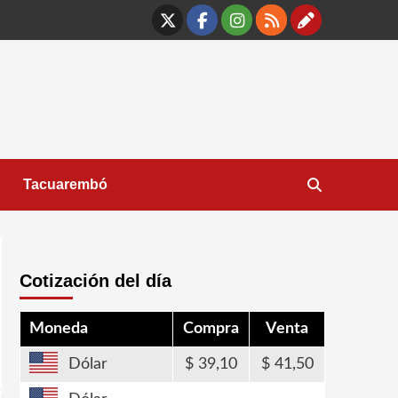
X
Facebook
Instagram
RSS
Contáct
Tacuarembó
Cotización del día
Moneda
Compra
Venta
Dólar
39,10
41,50