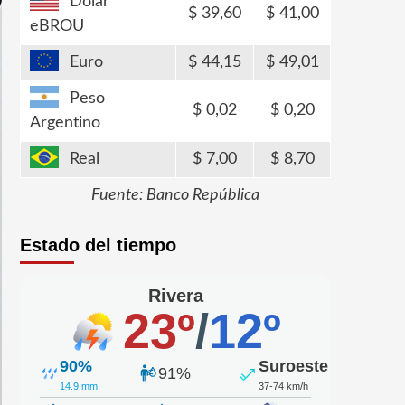
Dólar
39,60
41,00
eBROU
Euro
44,15
49,01
Peso
0,02
0,20
Argentino
Real
7,00
8,70
Fuente: Banco República
Estado del tiempo
Rivera
23º
/
12º
90%
Suroeste
91%
14.9 mm
37-74 km/h