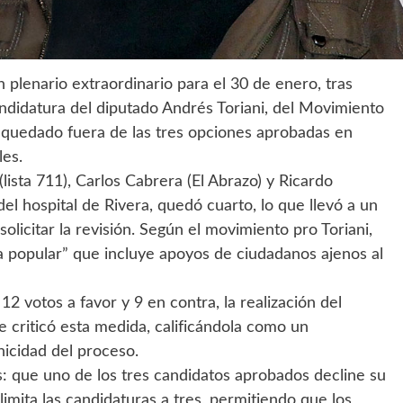
 plenario extraordinario para el 30 de enero, tras
andidatura del diputado Andrés Toriani, del Movimiento
a quedado fuera de las tres opciones aprobadas en
les.
(lista 711), Carlos Cabrera (El Abrazo) y Ricardo
del hospital de Rivera, quedó cuarto, lo que llevó a un
solicitar la revisión. Según el movimiento pro Toriani,
a popular” que incluye apoyos de ciudadanos ajenos al
2 votos a favor y 9 en contra, la realización del
e criticó esta medida, calificándola como un
nicidad del proceso.
es: que uno de los tres candidatos aprobados decline su
limita las candidaturas a tres, permitiendo que los