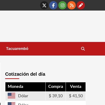
X
Facebook
Instagram
RSS
Contáct
Tacuarembó
Cotización del día
Moneda
Compra
Venta
Dólar
39,10
41,50