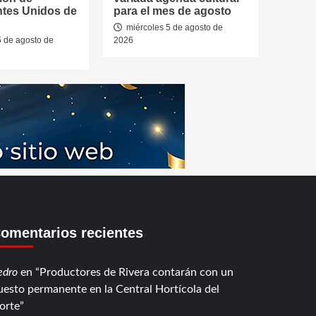
tes Unidos de
para el mes de agosto
miércoles 5 de agosto de
5 de agosto de
2026
omentarios recientes
edro
en
Productores de Rivera contarán con un
uesto permanente en la Central Hortícola del
orte