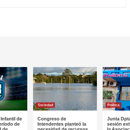
Sociedad
Política
Infantil de
Congreso de
Junta Dpta
período de
Intendentes planteó la
sesión ext
d de
necesidad de recursos
la Asociac