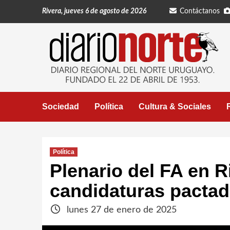
Saltar
Rivera, jueves 6 de agosto de 2026
Contáctanos
al
contenido
Sociedad
Política
Cultura & Sociales
Política
Plenario del FA en R
candidaturas pactada
lunes 27 de enero de 2025