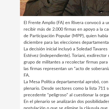
El Frente Amplio (FA) en Rivera convocó a un
recibir más de 2.000 firmas en apoyo a la c
de Participación Popular (MPP), quien habí
diciembre para las elecciones departamenta
La decisión inicial incluyó a Soledad Tavares 
Estévez (independiente). Toriani, exdirector 
grupo de militantes a recolectar firmas para 
las firmas representan un “acto de soberaní
FA.
La Mesa Política departamental aprobó, con 1
plenario. Desde sectores como la lista 711 s
precedente “peligroso” al cuestionar la orga
En el plenario se analizarán dos posibilidad
postulación o que se elimine la cláusula que 