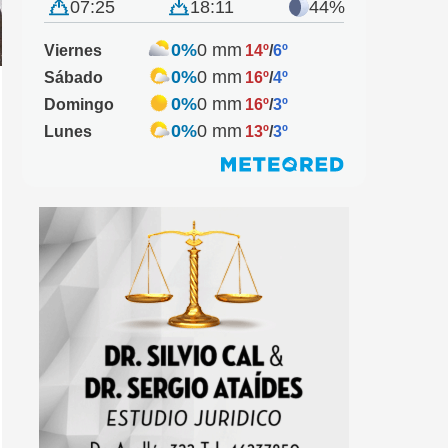
07:25
18:11
44%
0%
0 mm
Viernes
14º
/
6º
0%
0 mm
Sábado
16º
/
4º
0%
0 mm
Domingo
16º
/
3º
0%
0 mm
Lunes
13º
/
3º