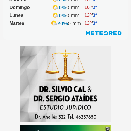
0%
0 mm
Domingo
16º
/
3º
0%
0 mm
Lunes
13º
/
3º
20%
0 mm
Martes
13º
/
3º