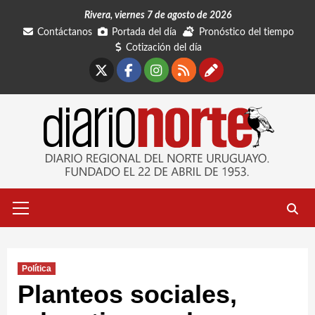
Saltar
Rivera, viernes 7 de agosto de 2026
al
Contáctanos
Portada del día
Pronóstico del tiempo
contenido
Cotización del día
X
Facebook
Instagram
RSS
Contáctano
Menú
primario
Política
Planteos sociales,