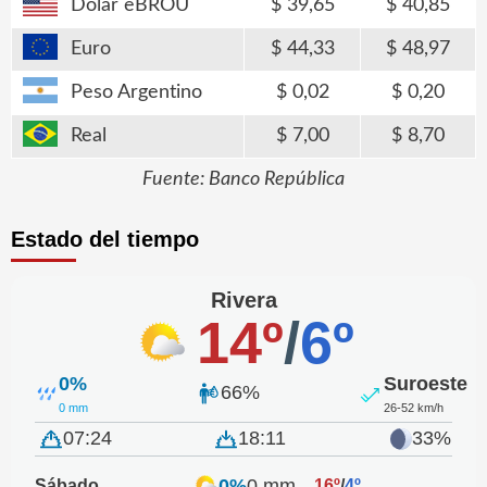
Dólar eBROU
39,65
40,85
Euro
44,33
48,97
Peso Argentino
0,02
0,20
Real
7,00
8,70
Fuente: Banco República
Estado del tiempo
Rivera
14º
/
6º
0%
Suroeste
66%
0 mm
26-52 km/h
07:24
18:11
33%
0%
0 mm
Sábado
16º
/
4º