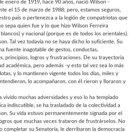
8 de enero de 1919, hace 90 años, nació Wilson -
ente el 15 de marzo de 1988; pero, estamos seguros,
stro país o pertenezca a la legión de compatriotas que
o sepa quien fue y lo que hizo Wilson Ferreira
s blancos) y nacional (porque es de todos los orientales).
n. Tal vez todavía no se haya dicho lo suficiente. Su
una fuente inagotable de gestos, conductas,
s, principios, logros y frustraciones. De su trayectoria
ad académica, pero además -y esto tal vez sea lo más
tas, y lo mantienen vigente todos los días, miles y
ntendieron, lo acompañaron, con él rieron y lloraron y
 ha vivido muchas adversidades y eso lo ha templado
ica indiscutible, se ha trasladado de la colectividad a
lson. Su vida estuvo permanentemente signada por el
ogros que muchas veces trataron de frustrárselos. No
o completar su Senatoría, le derribaron la democracia