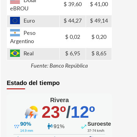
Dólar
39,60
41,00
eBROU
Euro
44,27
49,14
Peso
0,02
0,20
Argentino
Real
6,95
8,65
Fuente: Banco República
Estado del tiempo
Rivera
23º
/
12º
90%
Suroeste
91%
14.9 mm
37-74 km/h