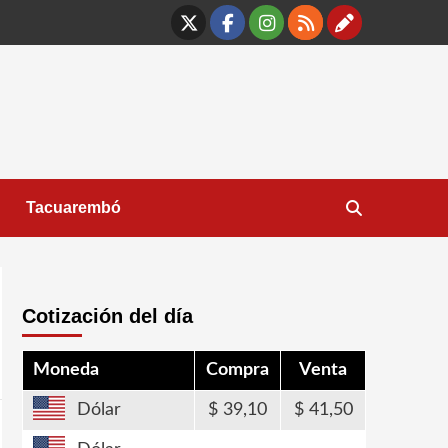
X
Facebook
Instagram
RSS
Contáct
Tacuarembó
Cotización del día
Moneda
Compra
Venta
Dólar
39,10
41,50