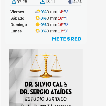
07:25
18:11
44%
0%
0 mm
Viernes
14º
/
6º
0%
0 mm
Sábado
16º
/
4º
0%
0 mm
Domingo
16º
/
3º
0%
0 mm
Lunes
13º
/
3º