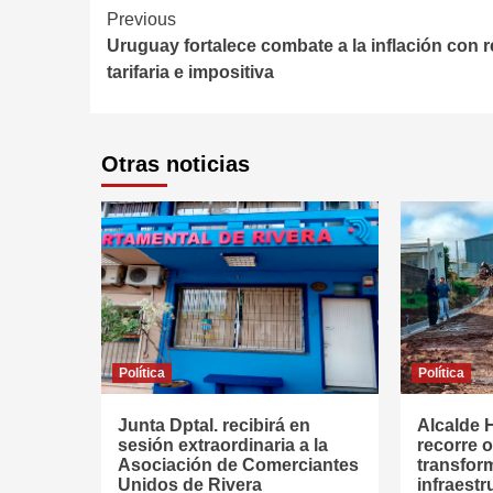
Continue
Previous
Uruguay fortalece combate a la inflación con r
Reading
tarifaria e impositiva
Otras noticias
Política
Política
Junta Dptal. recibirá en
Alcalde 
sesión extraordinaria a la
recorre 
Asociación de Comerciantes
transfor
Unidos de Rivera
infraest