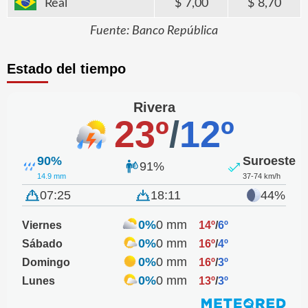
Real
7,00
8,70
Fuente: Banco República
Estado del tiempo
Rivera
23º
/
12º
90%
Suroeste
91%
14.9 mm
37-74 km/h
07:25
18:11
44%
0%
0 mm
Viernes
14º
/
6º
0%
0 mm
Sábado
16º
/
4º
0%
0 mm
Domingo
16º
/
3º
0%
0 mm
Lunes
13º
/
3º