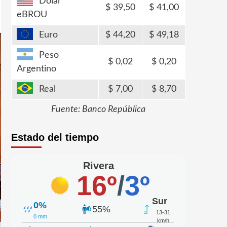
Dólar
39,50
41,00
eBROU
Euro
44,20
49,18
Peso
0,02
0,20
Argentino
Real
7,00
8,70
Fuente: Banco República
Estado del tiempo
Rivera
16º
/
3º
Sur
0%
55%
13-31
0 mm
km/h