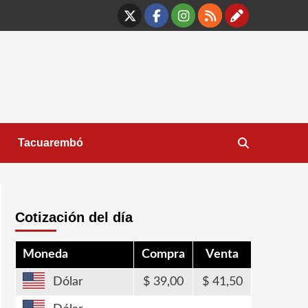
X
Facebook
Instagram
RSS
Contáct
Tacuarembó
Cotización del día
Moneda
Compra
Venta
Dólar
39,00
41,50