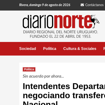
Saltar
Rivera, domingo 9 de agosto de 2026
Contáctanos
al
contenido
Sociedad
Política
Cultura & Sociales
Política
Sin acuerdo por ahora...
Intendentes Depart
negociando transfer
Nacional